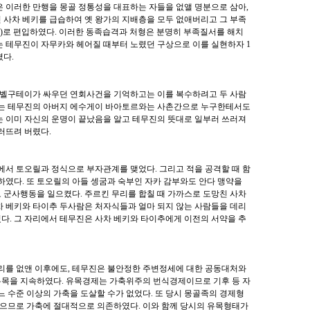
 이러한 만행을 몽골 정통성을 대표하는 자들을 없앨 명분으로 삼아,
 사차 베키를 급습하여 옛 왕가의 지배층을 모두 없애버리고 그 부족
)
로 편입하였다
.
이러한 동족습격과 처형은 분명히 부족질서를 해치
는 테무진이 자무카와 헤어질 때부터 노렸던 구상으로 이를 실현하자
1
졌다
.
와 벨구테이가 싸우던 연회사건을 기억하고는 이를 복수하려고 두 사람
는 테무진의 아버지 에수게이 바아토르와는 사촌간으로 누구한테서도
는 이미 자신의 운명이 끝났음을 알고 테무진의 뜻대로 일부러 쓰러져
러뜨려 버렸다
.
툰에서 토오릴과 정식으로 부자관계를 맺었다
.
그리고 적을 공격할 때 함
 하였다
.
또 토오릴의 아들 셍굼과 숙부인 자카 감부와도 안다 맹약을
 군사행동을 일으켰다
.
주르킨 무리를 합칠 때 가까스로 도망친 사차
차 베키와 타이추 두사람은 처자식들과 얼마 되지 않는 사람들을 데리
혔다
.
그 자리에서 테무진은 사차 베키와 타이추에게 이전의 서약을 추
리를 없앤 이후에도
,
테무진은 불안정한 주변정세에 대한 공동대처와
유목을 지속하였다
.
유목경제는 가축위주의 번식경제이므로 기후 등 자
느 수준 이상의 가축을 도살할 수가 없었다
.
또 당시 몽골족의 경제형
으므로 가축에 절대적으로 의존하였다
.
이와 함께 당시의 유목형태가