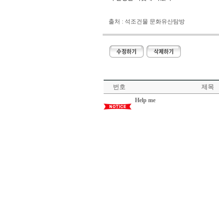
출처 : 석조건물 문화유산탐방
번호
제목
Help me