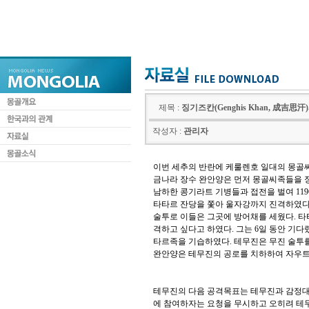
제목 :
징기즈칸(Genghis Khan, 成吉思汗
작성자 :
관리자
이번 세추의 반란에 케룰렌호 일대의 몽골
금나라 장수 완안양은 먼저 몽골씨족들을 
남하한 콩기라트 기병들과 접전을 벌여
119
타타르 잔당을 쫓아 울자강까지 진격하였
술투로 이들은 그곳에 방어채를 세웠다
.
타
격하고 싶다고 하였다
.
그는
6
일 동안 기다
타르족을 기습하였다
.
테무진은 무진 술투를
완안양은 테무진의 공로를 치하하여 자우트
테무진의 다음 공격목표는 테무진과 감정대
에 참여하자는 요청을 무시하고 오히려 테무