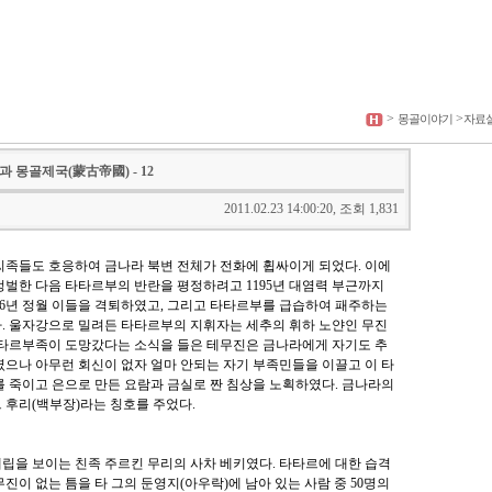
>
>
몽골이야기
자료
)과 몽골제국(蒙古帝國) - 12
2011.02.23 14:00:20, 조회 1,831
씨족들도 호응하여 금나라 북변 전체가 전화에 휩싸이게 되었다
.
이에
정벌한 다음 타타르부의 반란을 평정하려고
1195
년 대염력 부근까지
6
년 정월 이들을 격퇴하였고
, 그리고 타
타르부를 급습하여 패주하는
다
.
울자강으로 밀려든 타타르부의 지휘자는 세추의 휘하 노얀인 무진
타르부족이 도망갔다는 소식을 들은 테무진은 금나라에게 자기도 추
렸으나 아무런 회신이 없자 얼마 안되는 자기 부족민들을 이끌고 이 타
 죽이고 은으로 만든 요람과 금실로 짠 침상을 노획하였다
.
금나라의
 후리
(
백부장
)
라는 칭호를 주었다
.
립을 보이는 친족 주르킨 무리의 사차 베키였다
.
타타르에 대한 습격
진이 없는 틈을 타 그의 둔영지
(
아우락
)
에 남아 있는 사람 중
50
명의