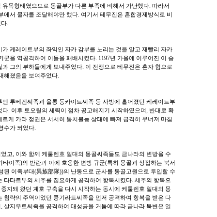
 유목형태였으므로 몽골부가 다른 부족에 비해서 가난했다
.
따라서
외부에서 물자를 조달해야만 했다
.
여기서 테무진은 혼합경제방식로 비
였다
.
키가 케레이트부의 좌익인 자카 감부를 노리는 것을 알고 재빨리 자카
베키군을 역공격하여 이들을 패배시켰다
.
1197
년 가을에 이루어진 이 승
릴과 그의 부하들에게 보내주었다
.
이 전쟁으로 테무진은 혼자 힘으로
강대해졌음을 보여주었다
.
투멘 투베겐씨족과 올롱 동카이트씨족 등 사방에 흩어졌던 케레이트부
었다
.
이후 토오릴의 세력이 점차 공고해지기 시작하였으며, 반대로 확
에르케 카라 정권은 서서히 통치불능 상태에 빠져 급격히 무너져 마침
 영수가 되었다
.
되었고
,
이와 함께 케룰렌호 일대의 몽골씨족들도 금나라의 변방을 수
키타이족
)
의 반란과 이에 호응한 변방 규군
(
특히 몽골과 상접하는 북서
구성된 이족부대
(
異族部隊
)
)
의 난동으로 군사를 몽골고원으로 투입할 수
는 타타르부의 세추를 집요하게 공격하여 항복시켰다
.
세추의 항복으
 중지돼 왔던 계호 구축을 다시 시작하는 동시에 케룰렌호 일대의 몽
 침략의 주역이었던 콩기라트씨족을 먼저 공격하여 항복을 받은 다
긴
,
살지우트씨족을 공격하여 대성공을 거둠에 따라 금나라 북변은 일