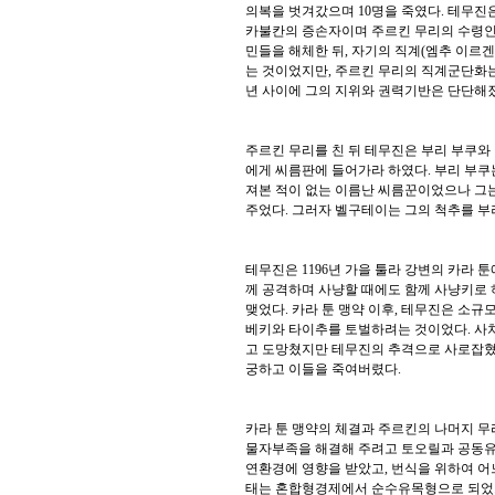
의복을 벗겨갔으며
10
명을 죽였다
.
테무진은
카불칸의 증손자이며 주르킨 무리의 수령인
민들을 해체한 뒤, 자기의 직계
(
엠추 이르겐
는 것이었지만, 주르킨 무리의 직계군단화
년 사이에 그의 지위와 권력기반은 단단해
주르킨 무리를 친 뒤 테무진은 부리 부쿠
에게 씨름판에 들어가라 하였다
.
부리 부쿠
져본 적이 없는 이름난 씨름꾼이었으나 그
주었다
.
그러자 벨구테이는 그의 척추를 부
테무진은
1196
년 가을 툴라 강변의 카라 
께 공격하며 사냥할 때에도 함께 사냥키로
맺었다
.
카라 툰 맹약 이후
,
테무진은 소규모
베키와 타이추를 토벌하려는 것이었다
.
사
고 도망쳤지만 테무진의 추격으로 사로잡
궁하고 이들을 죽여버렸다
.
카라 툰 맹약의 체결과 주르킨의 나머지 무
물자부족을 해결해 주려고 토오릴과 공동
연환경에 영향을 받았고, 번식을 위하여 어
태는 혼합형경제에서 순수유목형으로 되었