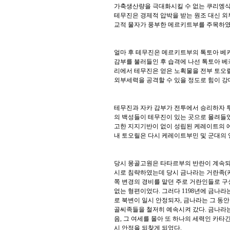
가축생산량을 극대화시킬 수 없는 쿠리엥식
테무진은 경제적 압박을 받는 원조 대신 
교적 물자가 풍부한 메르키트부를 주목하
얼마 후 테무진은 메르키트부의 톡토아 베
감부를 불러들인 후 습격에 나선 톡토아 
리에서 테무진은 얻은 노획물을 전부 토오
외부세력을 공격할 수 있을 정도로 힘이 
테무진과 자카 감부가 전투에서 승리하자 
의 백성들이 테무진이 있는 곳으로 몰려들
고한 지지기반이 없이 성립된 케레이트의 
내 토오릴은 다시 케레이트부민 및 군대의
당시 몽골고원은 타타르부의 반란이 계속
시로 침략하였는데 당시 금나라는 거란족
(
쪽 변경의 경비를 맡던 주로 거란인들로 
없는 형편이었다
. 그러다 1198
년에 금나라
로 북변이 일시 안정되자
, 금나라는
그 동안
골씨족들을 철저히 예속시켜 갔다
.
금나라는
음
,
그 여세를 몰아 또 하나의 세력인 카타
시 안정을 되찾게 되었다
.