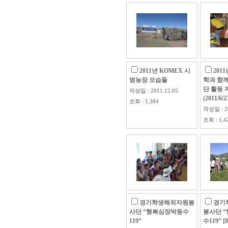
2011년 KOMEX 시
201
범농장 모습들
학과 함
단 활동 
작성일 : 2011.12.05
(2011/6/2
조회 : 1,384
작성일 : 20
조회 : 1,4
경기학생해외자원봉
경기
사단 “행복심장박동수
봉사단 
119”
수119” [8