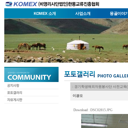
KOMEX 소개
사업소개
몽골이야
:: 경기학생해외자원봉사단 사전교육
이광오
Download :
DSC02815.JPG