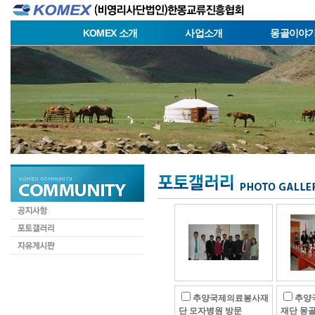
KOMEX 소개
사업소개
몽골이야
추양국제의료봉사재
추양
단 모자병원 방문
재단 몽