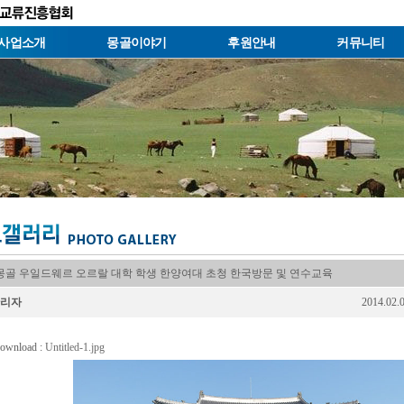
사업소개
몽골이야기
후원안내
커뮤니티
: 몽골 우일드웨르 오르랄 대학 학생 한양여대 초청 한국방문 및 연수교육
리자
2014.02.
ownload :
Untitled-1.jpg