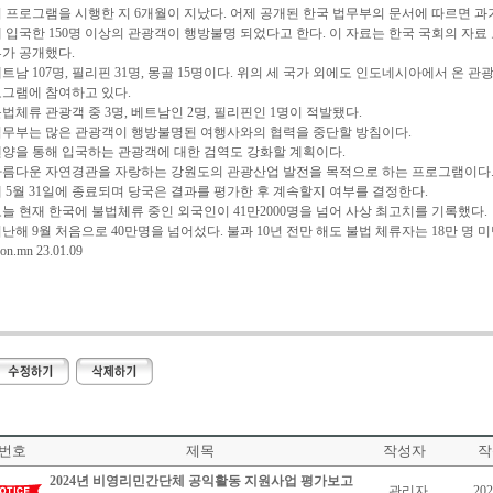
 프로그램을 시행한 지 6개월이 지났다. 어제 공개된 한국 법무부의 문서에 따르면 
 입국한 150명 이상의 관광객이 행방불명 되었다고 한다. 이 자료는 한국 국회의 자료
가 공개했다.
트남 107명, 필리핀 31명, 몽골 15명이다. 위의 세 국가 외에도 인도네시아에서 온 관
그램에 참여하고 있다.
법체류 관광객 중 3명, 베트남인 2명, 필리핀인 1명이 적발됐다.
법무부는 많은 관광객이 행방불명된 여행사와의 협력을 중단할 방침이다.
양을 통해 입국하는 관광객에 대한 검역도 강화할 계획이다.
아름다운 자연경관을 자랑하는 강원도의 관광산업 발전을 목적으로 하는 프로그램이다.
 5월 31일에 종료되며 당국은 결과를 평가한 후 계속할지 여부를 결정한다.
늘 현재 한국에 불법체류 중인 외국인이 41만2000명을 넘어 사상 최고치를 기록했다.
난해 9월 처음으로 40만명을 넘어섰다. 불과 10년 전만 해도 불법 체류자는 18만 명 
kon.mn 23.01.09
번호
제목
작성자
작
2024년 비영리민간단체 공익활동 지원사업 평가보고
관리자
202