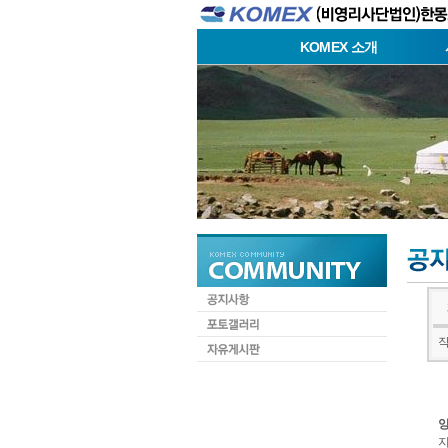
KOMEX 소개
제
작
양
지