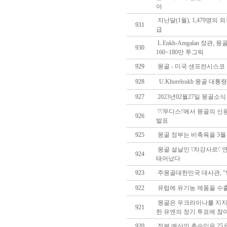
아
지난달(1월), 1,479명의
931
급
L.Enkh-Amgalan 장관
930
160~180만 투그릭
929
몽골 - 미국 샌프란시스코
928
U.Khurelsukh 몽골 대
927
2023년02월27일 몽골소식
\'\'무디스\'에서 몽골의 신용
926
발표
925
몽골 정부는 비축육을 3
몽골 설날인 \'차강사르\' 
924
태어났다
923
주몽골대한민국 대사관, “
922
유럽에 유기농 제품을 수
몽골은 우크라이나를 지지
921
한 유엔의 정기 투표에 참여
920
정부 예산의 총수익은 25.