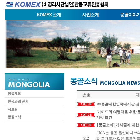
KOMEX 소개
사업소개
몽골이야
번호
제
주몽골대한민국대사관 경
가이드와 여행객을 위한 몽골
기\\\' 출간
[몽골소식] 게시글에 대한
JICA는 몽골 울란바타르
932
합 교차로와 같은 프로젝트