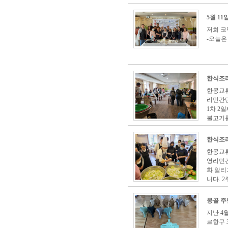
5월 1
저희 코
-오늘
한식조리
한몽교류
리민간
1차 2
불고기를 
한식조리
한몽교류
영리민
화 알리
니다. 2주
몽골 주
지난 4
르항구 