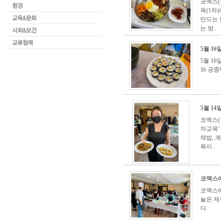
코멕스(
육(1차
만드는 
는 방..
5월 1
5월 1
와 궁중
5월 1
코멕스(
차교육’
채밥, 
육이..
코맥스에
코맥스에
늘은 제
다