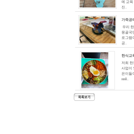
예 교육
진..
가죽공
우리 
몽골국민
로그램이
공..
한식교
저희 한
사업이 
은이들이
ний..