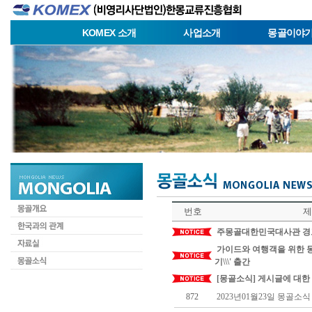
KOMEX 소개
사업소개
몽골이야
번호
제
주몽골대한민국대사관 경
가이드와 여행객을 위한 몽골
기\\\' 출간
[몽골소식] 게시글에 대한
872
2023년01월23일 몽골소식